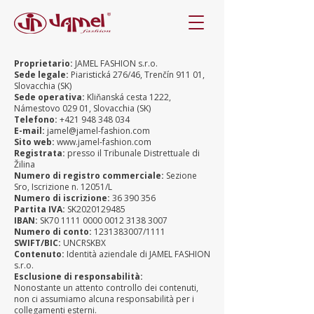
Proprietario:
JAMEL FASHION s.r.o.
Sede legale:
Piaristická 276/46, Trenčín 911 01,
Slovacchia (SK)
Sede operativa:
Kliňanská cesta 1222,
Námestovo 029 01, Slovacchia (SK)
Telefono:
+421 948 348 034
E-mail:
jamel@jamel-fashion.com
Sito web:
www.jamel-fashion.com
Registrata:
presso il Tribunale Distrettuale di
Žilina
Numero di registro commerciale:
Sezione
Sro, Iscrizione n. 12051/L
Numero di iscrizione:
36 390 356
Partita IVA:
SK2020129485
IBAN:
SK70
1111 0000 0012 3138
3007
Numero di conto:
1231383007
/1111
SWIFT/BIC:
UNCRSKBX
Contenuto:
Identità aziendale di JAMEL FASHION
s.r.o.
Esclusione di responsabilità:
Nonostante un attento controllo dei contenuti,
non ci assumiamo alcuna responsabilità per i
collegamenti esterni.