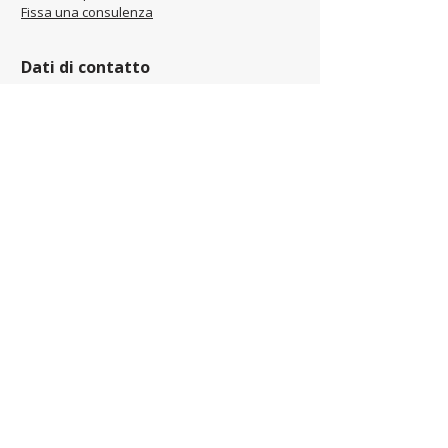
Fissa una consulenza
Dati di contatto
Sede legale: Piaristická
276/46, Trenčín, 911 01, SK
Sede operativa: Kliňanská
Cesta 1222, Námestovo, 029
01, SK
office@jamel-fashion.com
00421 948 348 034
Seguici