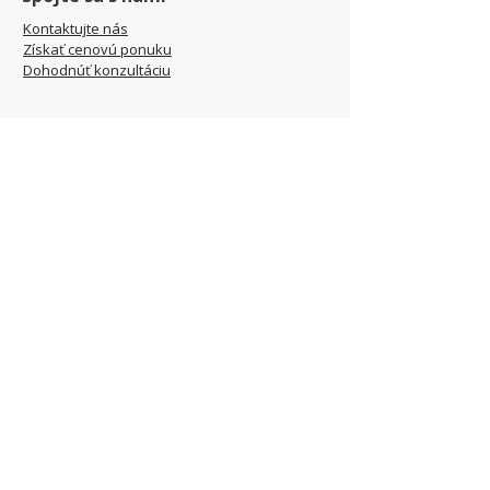
Kontaktujte nás
Získať cenovú ponuku
Dohodnúť konzultáciu
Kontaktné údaje
Sídlo: Piaristická 276/46,
Trenčín, 911 01, SK
Prevádzka: Kliňanská Cesta
1222, Námestovo, 029 01, SK
office@jamel-fashion.com
00421 948 348 034
Sledujte nás