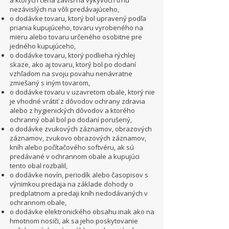
a ktorých cena závisí na výkyvoch trhu
nezávislých na vôli predávajúceho,
o dodávke tovaru, ktorý bol upravený podľa
priania kupujúceho, tovaru vyrobeného na
mieru alebo tovaru určeného osobitne pre
jedného kupujúceho,
o dodávke tovaru, ktorý podlieha rýchlej
skaze, ako aj tovaru, ktorý bol po dodaní
vzhľadom na svoju povahu nenávratne
zmiešaný s iným tovarom,
o dodávke tovaru v uzavretom obale, ktorý nie
je vhodné vrátiť z dôvodov ochrany zdravia
alebo z hygienických dôvodov a ktorého
ochranný obal bol po dodaní porušený,
o dodávke zvukových záznamov, obrazových
záznamov, zvukovo obrazových záznamov,
kníh alebo počítačového softvéru, ak sú
predávané v ochrannom obale a kupujúci
tento obal rozbalil,
o dodávke novín, periodík alebo časopisov s
výnimkou predaja na základe dohody o
predplatnom a predaji kníh nedodávaných v
ochrannom obale,
o dodávke elektronického obsahu inak ako na
hmotnom nosiči, ak sa jeho poskytovanie