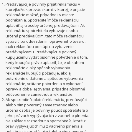
Predávajúci je povinný prijať reklamáciu v
ktorejkoľvek prevádzkarni, v ktorej je prijatie
reklamácie možné, prípadne i v mieste
podnikania. Spotrebiteľ môže reklamáciu
uplatniť aj u osoby určenej predávajúcim. Ak
reklamáciu spotrebiteľa vybavuje osoba
určená predávajúcim, táto môže reklamáciu
vybaviť iba odovzdaním opraveného tovaru,
inak reklamáciu postúpi na vybavenie
predávajúcemu. Predávajúci je povinný
kupujúcemu vydať písomné potvrdenie o tom,
kedy kupujúci právo uplatnil, čo je obsahom
reklamácie a aký spôsob vybavenia
reklamácie kupujúci požaduje, ako aj
potvrdenie o dátume a spôsobe vybavenia
reklamácie, vrátane potvrdenia o vykonaní
opravy a dobe jej trvania, prípadne písomné
odôvodnenie zamietnutia reklamácie.
Ak spotrebiteľ uplatní reklamáciu, predávajúci
alebo ním poverený zamestnanec alebo
určená osoba je povinný poučiť spotrebiteľa o
jeho právach vyplývajúcich z vadného plnenia.
Na základe rozhodnutia spotrebiteľa, ktoré z
práv vyplývajúcich mu z vadného plnenia si
uplatňuje, je predávajúci alebo ním poverený