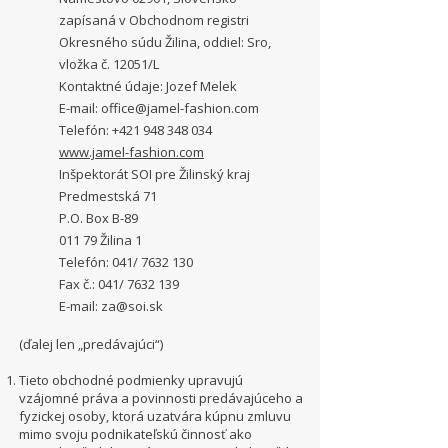
zapísaná v Obchodnom registri
Okresného súdu Žilina, oddiel: Sro,
vložka č. 12051/L
Kontaktné údaje: Jozef Melek
E-mail:
office@jamel-fashion.com
Telefón:
+421 948 348 034
www.jamel-fashion.com
Inšpektorát SOI pre Žilinský kraj
Predmestská 71
P.O. Box B-89
011 79 Žilina 1
Telefón: 041/ 7632 130
Fax č.: 041/ 7632 139
E-mail: za@soi.sk
(ďalej len „predávajúci“)
Tieto obchodné podmienky upravujú
vzájomné práva a povinnosti predávajúceho a
fyzickej osoby, ktorá uzatvára kúpnu zmluvu
mimo svoju podnikateľskú činnosť ako