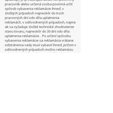
pracovník alebo určená osoba povinná určiť
spôsob vybavenia reklamácie ihneď, v
zložitých prípadoch najneskôr do troch
pracovných dní odo dňa uplatnenia
reklamách, v odôvodnených prípadoch, najmä
ak sa vyžaduje zložité technické zhodnotenie
stavu tovaru, najneskôr do 30 dní odo dňa
uplatnenia reklamácie. . Po určení spôsobu
vybavenia reklamácie sa reklamácia vrátane
odstránenia vady musí vybaviť ihneď, pričom v
odôvodnených prípadoch možno reklamáciu
vybaviť aj neskôr. Vybavenie reklamácie
vrátane odstránenia vady však nesmie trvať
dlhšie ako 30 dní odo dňa uplatnenia
reklamácie. Márne uplynutie tejto lehoty sa
považuje za podstatné porušenie zmluvy a
kupujúci má právo od kúpnej zmluvy odstúpiť
alebo má právo na výmenu tovaru za nový
tovar. Za okamih uplatnenia reklamácie sa
považuje moment, kedy dôjde prejav vôle
kupujúceho (uplatnenie práva z
vadnéhoplnenia) predávajúcemu.
Predávajúci písomne informuje kupujúceho o
výsledku reklamácie, a to najneskôr do 30 dní