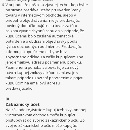
V prípade, že došlo ku zjavnej technickej chybe
na strane predávajúceho pri uvedení ceny
tovaru v internetovom obchode, alebo v
priebehu objednávania, nie je predávajúci
povinný dodať kupujúcemu tovar za túto
celkom zjavne chybnú cenu ani v prípade, že
kupujúcemu bolo zaslané automatické
potvrdenie o obdŕžaní objednávky podľa
týchto obchodných podmienok. Predávajúci
informuje kupujúceho o chybe bez
zbytočného odkladu a zašle kupujúcemu na
jeho emailovú adresu pozmenenú ponuku.
Pozmenená ponuka sa považuje za nový
návrh kúpnej zmluvy a kúpna zmluva je v
takom prípade uzavretá potvrdením o prijatí
kupujúcim na emailovú adresu
predávajúceho.
IV.
Zákaznícky účet
Na základe registrácie kupujúceho vykonanej
v internetovom obchode môže kupujúci
pristupovať do svojho zákazníckeho účtu. Zo
svojho zákazníckeho účtu môže kupujúci