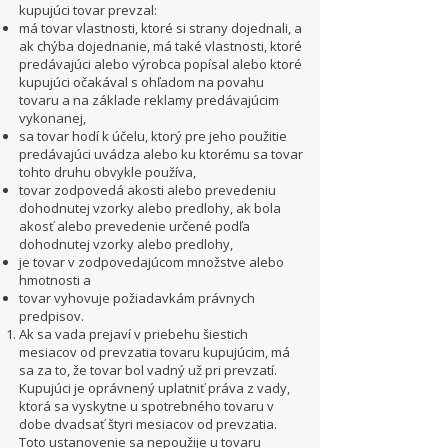
kupujúci tovar prevzal:
má tovar vlastnosti, ktoré si strany dojednali, a
ak chýba dojednanie, má také vlastnosti, ktoré
predávajúci alebo výrobca popísal alebo ktoré
kupujúci očakával s ohľadom na povahu
tovaru a na základe reklamy predávajúcim
vykonanej,
sa tovar hodí k účelu, ktorý pre jeho použitie
predávajúci uvádza alebo ku ktorému sa tovar
tohto druhu obvykle používa,
tovar zodpovedá akosti alebo prevedeniu
dohodnutej vzorky alebo predlohy, ak bola
akosť alebo prevedenie určené podľa
dohodnutej vzorky alebo predlohy,
je tovar v zodpovedajúcom množstve alebo
hmotnosti a
tovar vyhovuje požiadavkám právnych
predpisov.
Ak sa vada prejaví v priebehu šiestich
mesiacov od prevzatia tovaru kupujúcim, má
sa za to, že tovar bol vadný už pri prevzatí.
Kupujúci je oprávnený uplatniť práva z vady,
ktorá sa vyskytne u spotrebného tovaru v
dobe dvadsať štyri mesiacov od prevzatia.
Toto ustanovenie sa nepoužije u tovaru