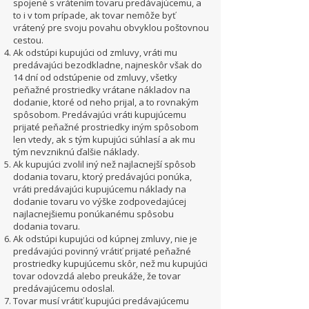
spojené s vrátením tovaru predávajúcemu, a
to i v tom prípade, ak tovar nemôže byť
vrátený pre svoju povahu obvyklou poštovnou
cestou.
Ak odstúpi kupujúci od zmluvy, vráti mu
predávajúci bezodkladne, najneskôr však do
14 dní od odstúpenie od zmluvy, všetky
peňažné prostriedky vrátane nákladov na
dodanie, ktoré od neho prijal, a to rovnakým
spôsobom. Predávajúci vráti kupujúcemu
prijaté peňažné prostriedky iným spôsobom
len vtedy, ak s tým kupujúci súhlasí a ak mu
tým nevzniknú ďalšie náklady.
Ak kupujúci zvolil iný než najlacnejší spôsob
dodania tovaru, ktorý predávajúci ponúka,
vráti predávajúci kupujúcemu náklady na
dodanie tovaru vo výške zodpovedajúcej
najlacnejšiemu ponúkanému spôsobu
dodania tovaru.
Ak odstúpi kupujúci od kúpnej zmluvy, nie je
predávajúci povinný vrátiť prijaté peňažné
prostriedky kupujúcemu skôr, než mu kupujúci
tovar odovzdá alebo preukáže, že tovar
predávajúcemu odoslal.
Tovar musí vrátiť kupujúci predávajúcemu