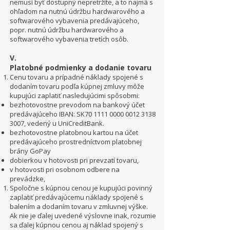
nemusí byť dostupný nepretržite, a to najmä s
ohľadom na nutnú údržbu hardwarového a
softwarového vybavenia predávajúceho,
popr. nutnú údržbu hardwarového a
softwarového vybavenia tretích osôb.
V.
Platobné podmienky a dodanie tovaru
Cenu tovaru a prípadné náklady spojené s
dodaním tovaru podľa kúpnej zmluvy môže
kupujúci zaplatiť nasledujúcimi spôsobmi:
bezhotovostne prevodom na bankový účet
predávajúceho IBAN: SK70
1111 0000 0012 3138
3007, vedený u UniCreditBank.
bezhotovostne platobnou kartou na účet
predávajúceho prostredníctvom platobnej
brány GoPay
dobierkou v hotovosti pri prevzatí tovaru,
v hotovosti pri osobnom odbere na
prevádzke,
Spoločne s kúpnou cenou je kupujúci povinný
zaplatiť predávajúcemu náklady spojené s
balením a dodaním tovaru v zmluvnej výške.
Ak nie je ďalej uvedené výslovne inak, rozumie
sa ďalej kúpnou cenou aj náklad spojený s