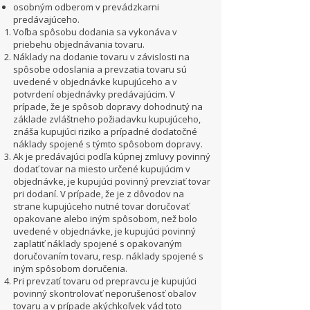
osobným odberom v prevádzkarni
predávajúceho.
Voľba spôsobu dodania sa vykonáva v
priebehu objednávania tovaru.
Náklady na dodanie tovaru v závislosti na
spôsobe odoslania a prevzatia tovaru sú
uvedené v objednávke kupujúceho a v
potvrdení objednávky predávajúcim. V
prípade, že je spôsob dopravy dohodnutý na
základe zvláštneho požiadavku kupujúceho,
znáša kupujúci riziko a prípadné dodatočné
náklady spojené s týmto spôsobom dopravy.
Ak je predávajúci podľa kúpnej zmluvy povinný
dodať tovar na miesto určené kupujúcim v
objednávke, je kupujúci povinný prevziať tovar
pri dodaní. V prípade, že je z dôvodov na
strane kupujúceho nutné tovar doručovať
opakovane alebo iným spôsobom, než bolo
uvedené v objednávke, je kupujúci povinný
zaplatiť náklady spojené s opakovaným
doručovaním tovaru, resp. náklady spojené s
iným spôsobom doručenia.
Pri prevzatí tovaru od prepravcu je kupujúci
povinný skontrolovať neporušenosť obalov
tovaru a v prípade akýchkoľvek vád toto