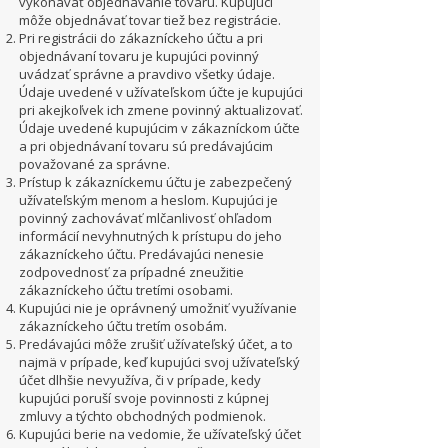
vykonávať objednávanie tovaru. Kupujúci
môže objednávať tovar tiež bez registrácie.
Pri registrácii do zákazníckeho účtu a pri
objednávaní tovaru je kupujúci povinný
uvádzať správne a pravdivo všetky údaje.
Údaje uvedené v užívateľskom účte je kupujúci
pri akejkoľvek ich zmene povinný aktualizovať.
Údaje uvedené kupujúcim v zákazníckom účte
a pri objednávaní tovaru sú predávajúcim
považované za správne.
Prístup k zákazníckemu účtu je zabezpečený
užívateľským menom a heslom. Kupujúci je
povinný zachovávať mlčanlivosť ohľadom
informácií nevyhnutných k prístupu do jeho
zákazníckeho účtu. Predávajúci nenesie
zodpovednosť za prípadné zneužitie
zákazníckeho účtu tretími osobami.
Kupujúci nie je oprávnený umožniť využívanie
zákazníckeho účtu tretím osobám.
Predávajúci môže zrušiť užívateľský účet, a to
najmä v prípade, keď kupujúci svoj užívateľský
účet dlhšie nevyužíva, či v prípade, kedy
kupujúci poruší svoje povinnosti z kúpnej
zmluvy a týchto obchodných podmienok.
Kupujúci berie na vedomie, že užívateľský účet