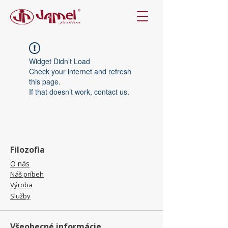
Widget Didn’t Load
Check your internet and refresh
this page.
If that doesn’t work, contact us.
Filozofia
O nás
Náš príbeh
Výroba
Služby
Všeobecné informácie