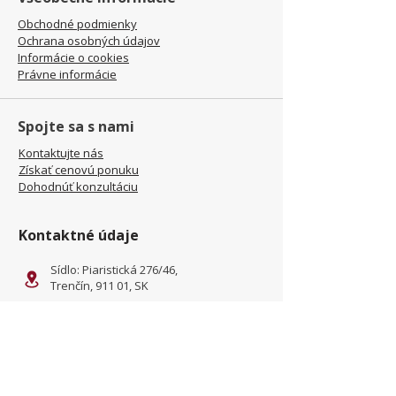
Obchodné podmienky
Ochrana osobných údajov
Informácie o cookies
Právne informácie
Spojte sa s nami
Kontaktujte nás
Získať cenovú ponuku
Dohodnúť konzultáciu
Kontaktné údaje
Sídlo: Piaristická 276/46,
Trenčín, 911 01, SK
Prevádzka: Kliňanská Cesta
1222, Námestovo, 029 01, SK
office@jamel-fashion.com