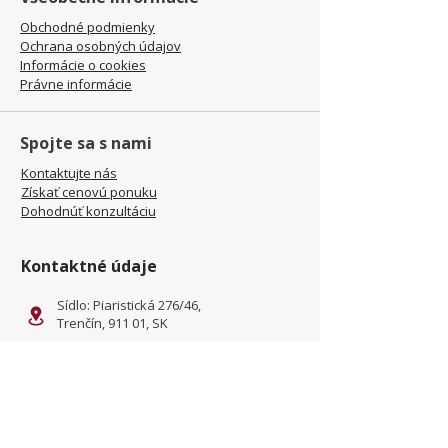
Obchodné podmienky
Ochrana osobných údajov
Informácie o cookies
Právne informácie
Spojte sa s nami
Kontaktujte nás
Získať cenovú ponuku
Dohodnúť konzultáciu
Kontaktné údaje
Sídlo: Piaristická 276/46,
Trenčín, 911 01, SK
Prevádzka: Kliňanská Cesta
1222, Námestovo, 029 01, SK
office@jamel-fashion.com