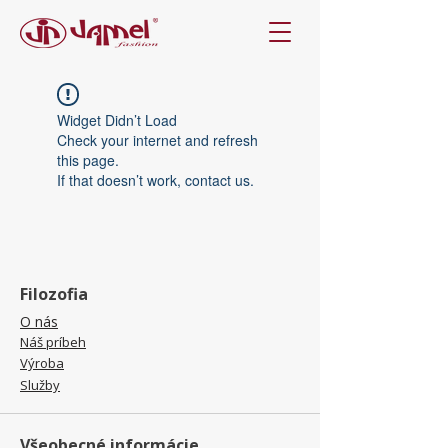
Widget Didn’t Load
Check your internet and refresh
this page.
If that doesn’t work, contact us.
Filozofia
O nás
Náš príbeh
Výroba
Služby
Všeobecné informácie