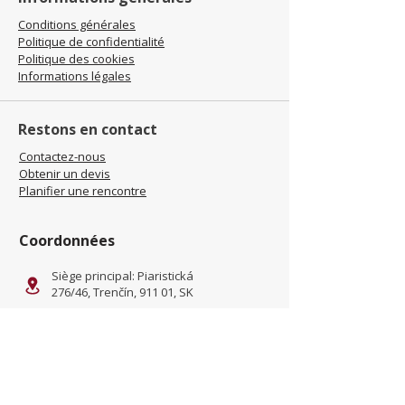
Conditions générales
Politique de confidentialité
Politique des cookies
Informations légales
Restons en contact
Contactez-nous
Obtenir un devis
Planifier une rencontre
Coordonnées
Siège principal: Piaristická
276/46, Trenčín, 911 01, SK
Site: Kliňanská Cesta 1222,
Námestovo, 029 01, SK
office@jamel-fashion.com