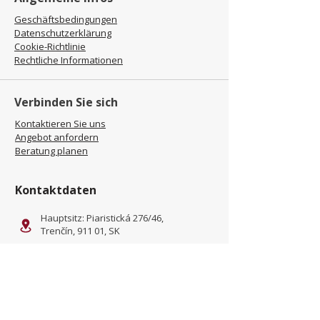
Geschäftsbedingungen
Datenschutzerklärung
Cookie-Richtlinie
Rechtliche Informationen
Verbinden Sie sich
Kontaktieren Sie uns
Angebot anfordern
Beratung planen
Kontaktdaten
Hauptsitz: Piaristická 276/46,
Trenčín, 911 01, SK
Standort: Kliňanská Cesta
1222, Námestovo, 029 01, SK
office@jamel-fashion.com