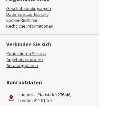
Geschäftsbedingungen
Datenschutzerklärung
Cookie-Richtlinie
Rechtliche Informationen
Verbinden Sie sich
Kontaktieren Sie uns
Angebot anfordern
Beratung planen
Kontaktdaten
Hauptsitz: Piaristická 276/46,
Trenčín, 911 01, SK
Standort: Kliňanská Cesta
1222, Námestovo, 029 01, SK
office@jamel-fashion.com