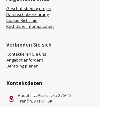
Geschäftsbedingungen
Datenschutzerklärung
Cookie-Richtlinie
Rechtliche Informationen
Verbinden Sie sich
Kontaktieren Sie uns
Angebot anfordern
Beratung planen
Kontaktdaten
Hauptsitz: Piaristická 276/46,
Trenčín, 911 01, SK
Standort: Kliňanská Cesta
1222, Námestovo, 029 01, SK
office@jamel-fashion.com