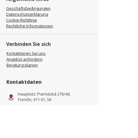
Geschäftsbedingungen
Datenschutzerklärung
Cookie-Richtlinie
Rechtliche Informationen
Verbinden Sie sich
Kontaktieren Sie uns
Angebot anfordern
Beratung planen
Kontaktdaten
Hauptsitz: Piaristická 276/46,
Trenčín, 911 01, SK
Standort: Kliňanská Cesta
1222, Námestovo, 029 01, SK
office@jamel-fashion.com