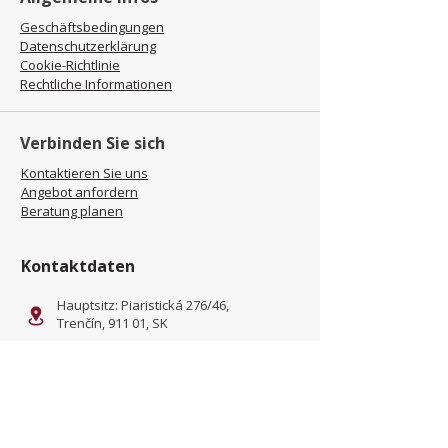
Geschäftsbedingungen
Datenschutzerklärung
Cookie-Richtlinie
Rechtliche Informationen
Verbinden Sie sich
Kontaktieren Sie uns
Angebot anfordern
Beratung planen
Kontaktdaten
Hauptsitz: Piaristická 276/46,
Trenčín, 911 01, SK
Standort: Kliňanská Cesta
1222, Námestovo, 029 01, SK
office@jamel-fashion.com